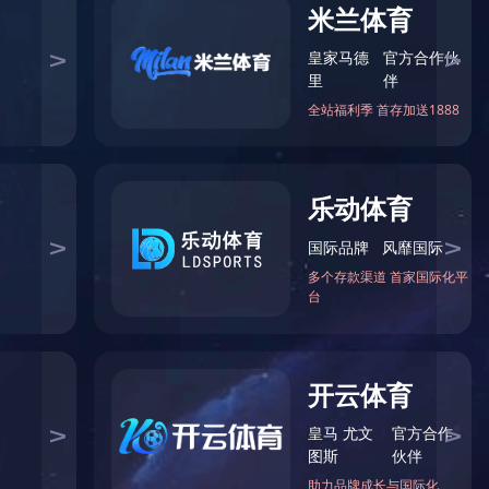
模具研发制造。我公司还生产，销售多吨位压机，
良好的企业环境。
造就了我们的开发能力，以产品零件精密、部件配
户信赖。
心服务于客户，坚持用自己的服务去打动客户，欢
未来市场的竞争中做到互赢互利，一起创造美好明