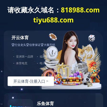
XING
星空