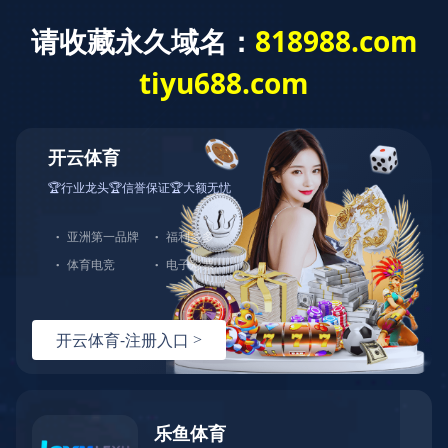
XING
星空