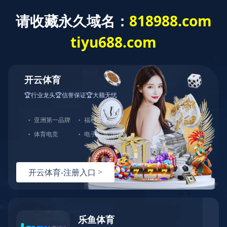
XING
星空