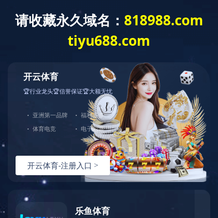
XING
星空