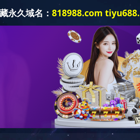
网站
关于我们
产品中心
技术研
XINGKONG.COM-
星空（中国）